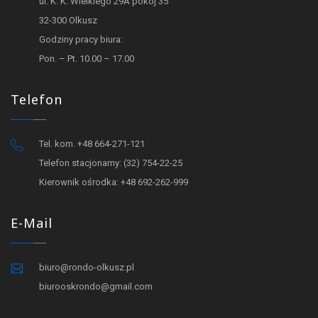
ul. K. K. Wielkiego 29A pokój 35
32-300 Olkusz
Godziny pracy biura:
Pon. – Pt. 10.00 – 17.00
Telefon
Tel. kom. +48 664-271-121
Telefon stacjonarny: (32) 754-22-25
Kierownik ośrodka: +48 692-262-999
E-Mail
biuro@rondo-olkusz.pl
biurooskrondo@gmail.com