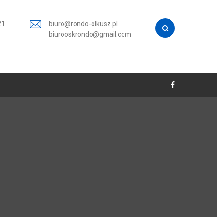
21
biuro@rondo-olkusz.pl
biurooskrondo@gmail.com