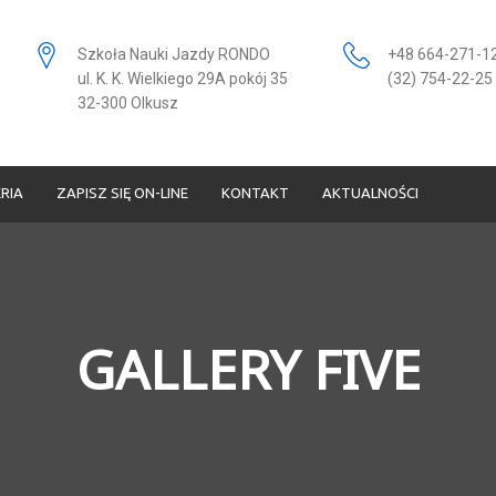
Szkoła Nauki Jazdy RONDO
+48 664-271-1
ul. K. K. Wielkiego 29A pokój 35
(32) 754-22-25
32-300 Olkusz
RIA
ZAPISZ SIĘ ON-LINE
KONTAKT
AKTUALNOŚCI
GALLERY FIVE