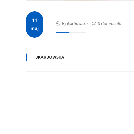
11
By jkarbowska
0 Comments
maj
JKARBOWSKA